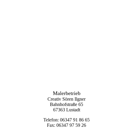
b4b94acd-6630-41f9-ab03-b04ec45b6253
Malerbetrieb
Creativ Sören Ilgner
Bahnhofstraße 65
67363 Lustadt
Telefon: 0
6347 91 86 65
Fax: 0
6347 97 59 26