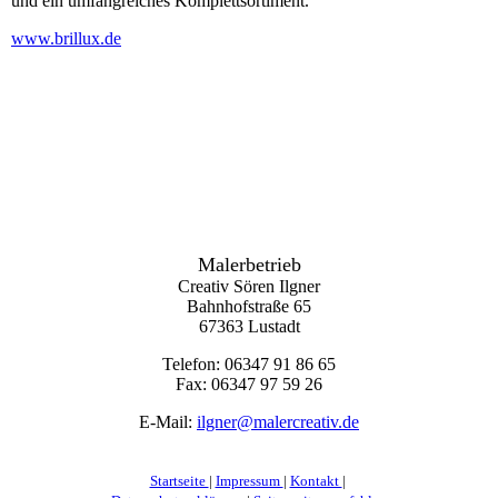
und ein umfangreiches Komplettsortiment.
www.brillux.de
Malerbetrieb
Creativ Sören Ilgner
Bahnhofstraße 65
67363 Lustadt
Telefon: 0
6347 91 86 65
Fax: 0
6347 97 59 26
E-Mail:
ilgner@malercreativ.de
Startseite
|
Impressum
|
Kontakt
|