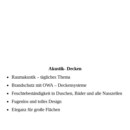
c5f627e0-7cc7-4634-a120-141b8e40a63c
Akustik- Decken
Raumakustik – tägliches Thema
Brandschutz mit OWA – Deckensysteme
Feuchtebeständigkeit in Duschen, Bäder und alle Nasszellen
Fugenlos und tolles Design
Eleganz für große Flächen