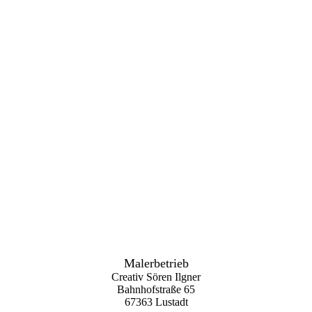
6a8fd74e-eef0-4564-a211-b72501b7e2d8
Malerbetrieb
Creativ Sören Ilgner
Bahnhofstraße 65
67363 Lustadt